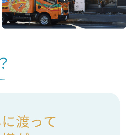
？
年に渡って